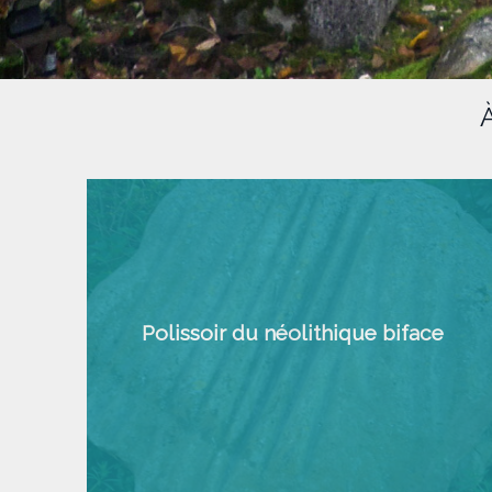
Polissoir du néolithique biface