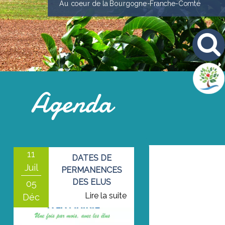
Au coeur de la Bourgogne-Franche-Comté
Agenda
11
DATES DE
Juil
PERMANENCES
DES ELUS
05
Déc
EZ-VOUS DES CYCLISTES DE L'ETE : BOUCLES DE L'YON