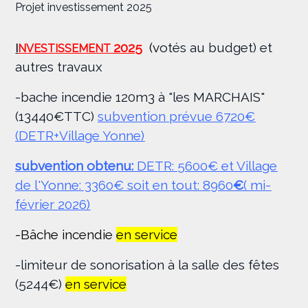
Projet investissement 2025
2025
(
v
otés au budget) et
I
NVESTISSEMENT
autres travaux
-bache incendie 120m3 à "les MARCHAIS"
(13440€TTC)
subvention prévue 6720€
(DETR+Village Yonne)
subvention obtenu:
DETR: 5600€ et Village
de l'Yonne: 3360€ soit en tout: 8960
€
( mi-
février 2026)
-Bâche incendie
en service
-limiteur de sonorisation à la salle des fêtes
(5244€)
en service