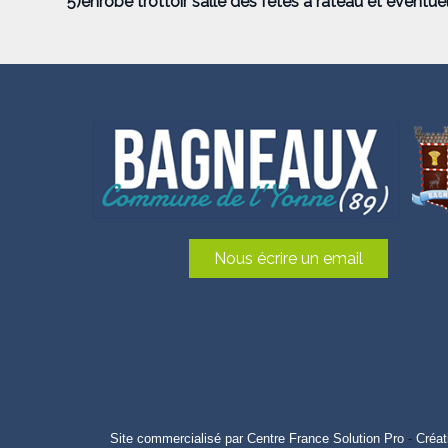
5)enrobé trottoir salle des fêtes a rateau et éventu
Nous écrire un email
Site commercialisé par Centre France Solution Pro
-
Créat