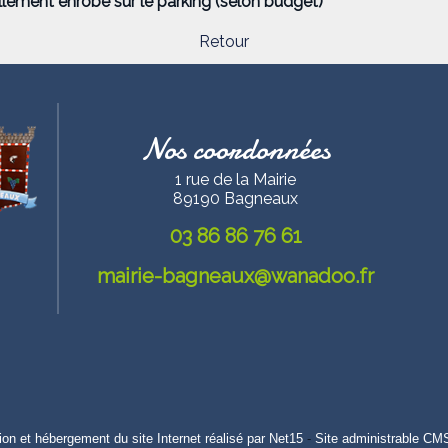
ellement enrobé sur le parking (selon budget)
Retour
Nos coordonnées
1 rue de la Mairie
89190 Bagneaux
03 86 86 76 61
mairie-bagneaux@wanadoo.fr
ion et hébergement du site Internet réalisé par Net15
-
Site administrable CM